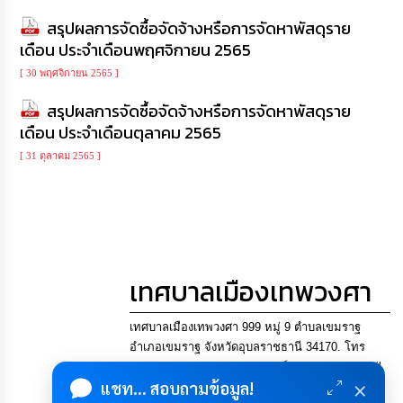
สรุปผลการจัดซื้อจัดจ้างหรือการจัดหาพัสดุราย
การ
จัด
เดือน ประจำเดือนพฤศจิกายน 2565
ซื้อ
จัด
[ 30 พฤศจิกายน 2565 ]
จ้าง
สรุปผลการจัดซื้อจัดจ้างหรือการจัดหาพัสดุราย
เดือน ประจำเดือนตุลาคม 2565
การ
เงิน
[ 31 ตุลาคม 2565 ]
การ
คลัง
แผนการ
ป้องกัน
การ
เทศบาลเมืองเทพวงศา
ทุจริต
เทศบาลเมืองเทพวงศา 999 หมู่ 9 ตำบลเขมราฐ
การ
ดำเนิน
อำเภอเขมราฐ จังหวัดอุบลราชธานี 34170. โทร
การ
045-900742, 045955895 แฟกซ์ 045955895 Email
เพื่อ
×
แชท... สอบถามข้อมูล!
saraban@thepwongsa.go.th
ป้องกัน