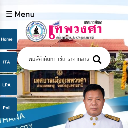
×
☰ Menu
lose
หน้า
หลัก
ข้อมูล
ก
พื้น
ฐาน
9
บุคลากร
แผน
ยุทธศาสตร์
9
ข่าวสาร
จ
กิจการ
สภา