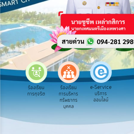
บริการ
ข้อมูล
การ
เปิด
เผย
ข้อมูล
สาธารณะ
OIT
e-
Service
e-Service
องเรียน
ร้องเรียน
ร้องเรียน
ถาม
Q&A
บริการ
องทุกข์
การทุจริต
การบริหาร
Q
ออนไลน์
ทรัพยากร
การ
บุคคล
จัดการ
ความ
รู้