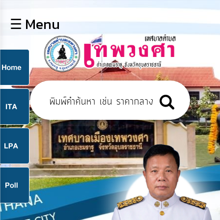
×
☰ Menu
lose
หน้า
หลัก
ข้อมูล
ก
พื้น
ฐาน
9
บุคลากร
แผน
ยุทธศาสตร์
9
ข่าวสาร
จ
กิจการ
สภา