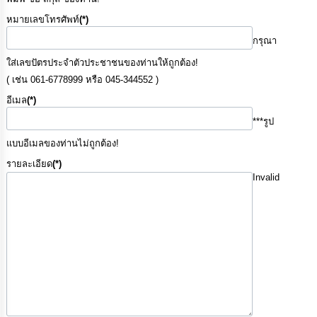
การ
ทุจริต
หมายเลขโทรศัพท์
(*)
กรุณา
มาตรการ
ใส่เลขปัตรประจำตัวประชาชนของท่านให้ถูกต้อง!
ภายใน
ป้องกัน
( เช่น 061-6778999 หรือ 045-344552 )
การ
อีเมล
(*)
ทุจริต
***รูป
การ
แบบอีเมลของท่านไม่ถูกต้อง!
ส่ง
รายละเอียด
(*)
เสริม
Invalid
ความ
โปร่งใส
ท้อง
ถิ่น
ของ
เรา
ข้อมูล