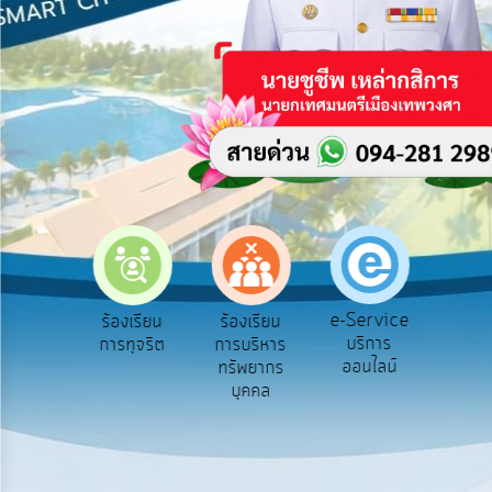
บริการ
ข้อมูล
การ
เปิด
เผย
ข้อมูล
สาธารณะ
OIT
e-
Service
e-Service
ียน
ร้องเรียน
ร้องเรียน
ถามตอบ
Q&A
บริการ
ข์
การทุจริต
การบริหาร
Q&A
ออนไลน์
ทรัพยากร
การ
บุคคล
จัดการ
ความ
รู้