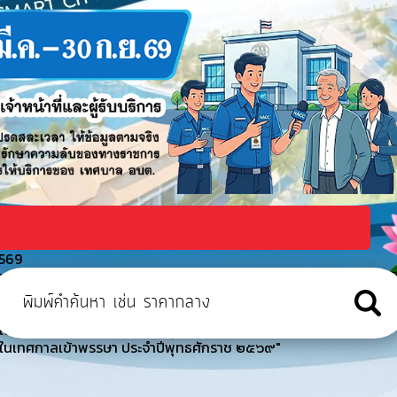
2569
ูงอายุเทศบาลเมืองเทพวงศา ตำบลเขมราฐ อำเภอเขมราฐ จังหวัดอุบลราชธาน
าธารณภัย ประจำปีงบประมาณ พ.ศ. 2569
งในเทศกาลเข้าพรรษา ประจำปีพุทธศักราช ๒๕๖๙"
งในเทศกาลเข้าพรรษา ประจำปีพุทธศักราช ๒๕๖๙"