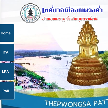
ก
9
9
จ